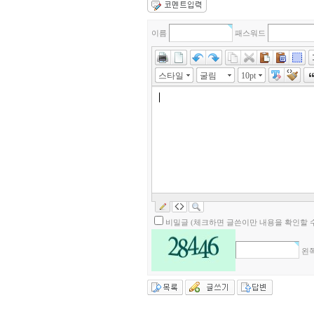
이름
패스워드
스타일
굴림
10pt
비밀글 (체크하면 글쓴이만 내용을 확인할 수
왼쪽