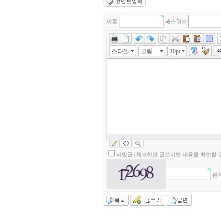
이름
패스워드
스타일
굴림
10pt
비밀글 (체크하면 글쓴이만 내용을 확인할 수
왼쪽